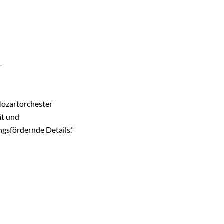
"
Mozartorchester
ät und
gsfördernde Details."