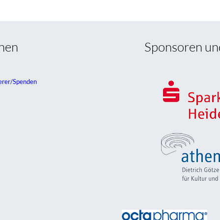
onen
Sponsoren un
erer/Spenden