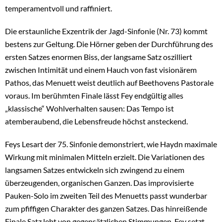
temperamentvoll und raffiniert.
Die erstaunliche Exzentrik der Jagd-Sinfonie (Nr. 73) kommt
bestens zur Geltung. Die Hörner geben der Durchführung des
ersten Satzes enormen Biss, der langsame Satz oszilliert
zwischen Intimität und einem Hauch von fast visionärem
Pathos, das Menuett weist deutlich auf Beethovens Pastorale
voraus. Im berühmten Finale lässt Fey endgültig alles
„klassische“ Wohlverhalten sausen: Das Tempo ist
atemberaubend, die Lebensfreude höchst ansteckend.
Feys Lesart der 75. Sinfonie demonstriert, wie Haydn maximale
Wirkung mit minimalen Mitteln erzielt. Die Variationen des
langsamen Satzes entwickeln sich zwingend zu einem
überzeugenden, organischen Ganzen. Das improvisierte
Pauken-Solo im zweiten Teil des Menuetts passt wunderbar
zum pfiffigen Charakter des ganzen Satzes. Das hinreißende
Finale Satz lebt von gegensätzlichen Stimmungen, Fey setzt