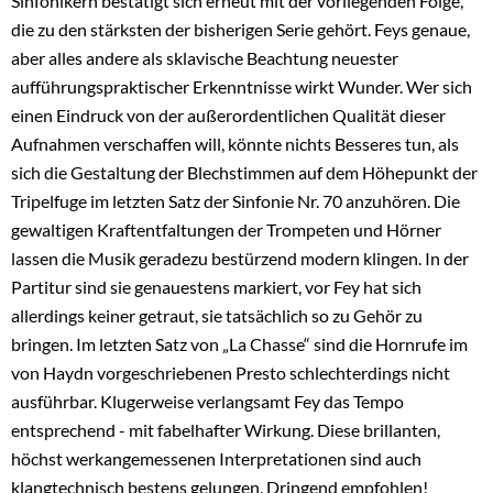
Sinfonikern bestätigt sich erneut mit der vorliegenden Folge,
die zu den stärksten der bisherigen Serie gehört. Feys genaue,
aber alles andere als sklavische Beachtung neuester
aufführungspraktischer Erkenntnisse wirkt Wunder. Wer sich
einen Eindruck von der außerordentlichen Qualität dieser
Aufnahmen verschaffen will, könnte nichts Besseres tun, als
sich die Gestaltung der Blechstimmen auf dem Höhepunkt der
Tripelfuge im letzten Satz der Sinfonie Nr. 70 anzuhören. Die
gewaltigen Kraftentfaltungen der Trompeten und Hörner
lassen die Musik geradezu bestürzend modern klingen. In der
Partitur sind sie genauestens markiert, vor Fey hat sich
allerdings keiner getraut, sie tatsächlich so zu Gehör zu
bringen. Im letzten Satz von „La Chasse“ sind die Hornrufe im
von Haydn vorgeschriebenen Presto schlechterdings nicht
ausführbar. Klugerweise verlangsamt Fey das Tempo
entsprechend - mit fabelhafter Wirkung. Diese brillanten,
höchst werkangemessenen Interpretationen sind auch
klangtechnisch bestens gelungen. Dringend empfohlen!