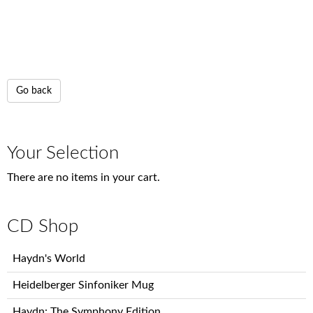
Go back
Your Selection
There are no items in your cart.
CD Shop
Skip
Haydn's World
navigation
Heidelberger Sinfoniker Mug
Haydn: The Symphony Edition