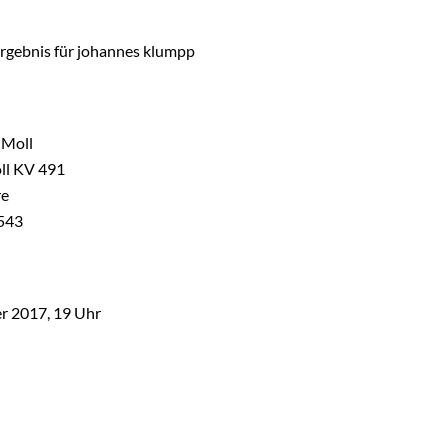
-Moll
oll KV 491
re
 543
er 2017, 19 Uhr