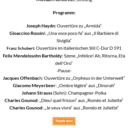
Programm:
Joseph Haydn:
Ouvertüre zu „Armida“
Gioaccino Rossin
i: „Una voce poco fa” aus „Il Barbiere di
Siviglia“
Ouvertüre im italienischen Stil C-Dur D 591
Franz Schubert:
Felix Mendelssohn Bartholdy
: Szene „Infelice! Ah, Ritorna, Età
dell'Oro“
-Pause-
Jacques Offenbac
h: Ouvertüre zu „Orpheus in der Unterwelt“
Giacomo Meyerbeer
: „Ombre légère“ aus „Dinorah“
Johann Strauss
(Sohn): Champagner-Polka
Charles Gounod
: „Dieu! quel frisson“ aus „Roméo et Juliette“
Charles Gounod
: „Je veux vivre“ aus „Roméo et Juliette“