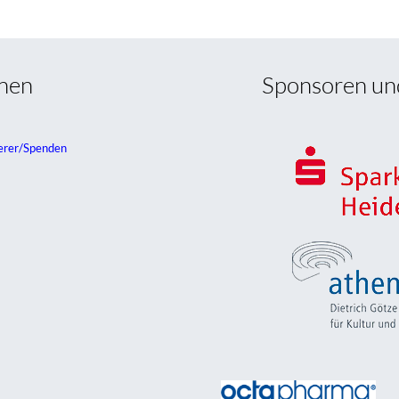
onen
Sponsoren un
erer/Spenden