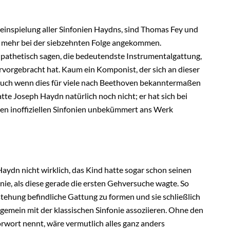
einspielung aller Sinfonien Haydns, sind Thomas Fey und
n mehr bei der siebzehnten Folge angekommen.
s pathetisch sagen, die bedeutendste Instrumentalgattung,
rvorgebracht hat. Kaum ein Komponist, der sich an dieser
 auch wenn dies für viele nach Beethoven bekanntermaßen
atte Joseph Haydn natürlich noch nicht; er hat sich bei
eren inoffiziellen Sinfonien unbekümmert ans Werk
Haydn nicht wirklich, das Kind hatte sogar schon seinen
nie, als diese gerade die ersten Gehversuche wagte. So
tstehung befindliche Gattung zu formen und sie schließlich
allgemein mit der klassischen Sinfonie assoziieren. Ohne den
rwort nennt, wäre vermutlich alles ganz anders