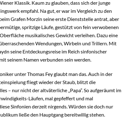
 Wiener Klassik. Kaum zu glauben, dass sich der junge
lingswerk empfahl. Na gut, er war im Vergleich zu den
beim Grafen Morzin seine erste Dienststelle antrat, aber
ermütige, spritzige Läufe, gestützt von fein verwobenen
 Oberfläche musikalisches Gewicht verleihen. Dazu eine
überraschenden Wendungen, Wirbeln und Trillern. Mit
ydn seine Entdeckungsreise im Reich sinfonischer
r mit seinem Namen verbunden sein werden.
oniker unter Thomas Fey glaubt man das. Auch in der
nspielung fliegt wieder der Staub, blitzt die
les – nur nicht der altväterliche „Papa“. So aufgeräumt im
hwindigkeits-Läufen, mal gepfeffert und mal
iese Sinfonien derzeit nirgends. Würden sie doch nur
 Publikum ließe den Hauptgang bereitwillig stehen.