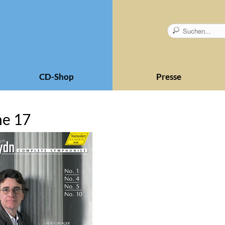
CD-Shop
Presse
me 17