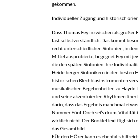
gekommen.
Individueller Zugang und historisch orien
Dass Thomas Fey inzwischen als großer H
fast selbstverständlich. Das kommt bes
recht unterschiedlichen Sinfonien, in de
Mittel ausprobierte, begegnet Fey mit j
die den späten Sinfonien ihre Individualit
Heidelberger Sinfonikern in den besten
historischen Blechblasinstrumenten vers
musikalischen Begebenheiten zu Haydn L
und seine akzentuierten Rhythmen überla
darin, dass das Ergebnis manchmal etwas z
Nummer Fünf. Doch sei’s drum, Vitalität i
wirklich nicht. Der Booklettext fügt sich
das Gesamtbild.
FÜr den HÖrer kann es ebenfalls hilfreic