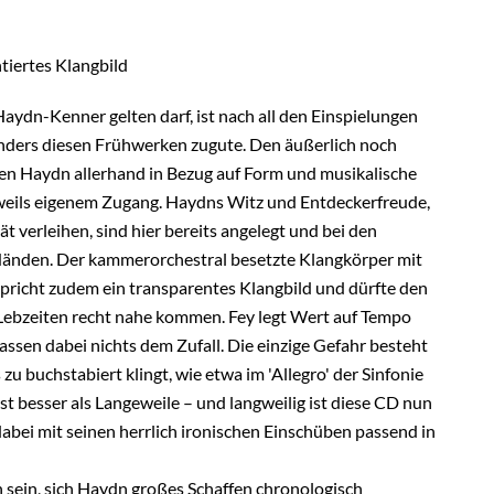
tiertes Klangbild
aydn-Kenner gelten darf, ist nach all den Einspielungen
onders diesen Frühwerken zugute. Den äußerlich noch
nen Haydn allerhand in Bezug auf Form und musikalische
eweils eigenem Zugang. Haydns Witz und Entdeckerfreude,
ät verleihen, sind hier bereits angelegt und bei den
 Händen. Der kammerorchestral besetzte Klangkörper mit
pricht zudem ein transparentes Klangbild und dürfte den
ebzeiten recht nahe kommen. Fey legt Wert auf Tempo
ssen dabei nichts dem Zufall. Die einzige Gefahr besteht
u buchstabiert klingt, wie etwa im 'Allegro' der Sinfonie
st besser als Langeweile – und langweilig ist diese CD nun
 dabei mit seinen herrlich ironischen Einschüben passend in
h sein, sich Haydn großes Schaffen chronologisch