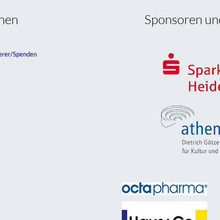
onen
Sponsoren un
erer/Spenden