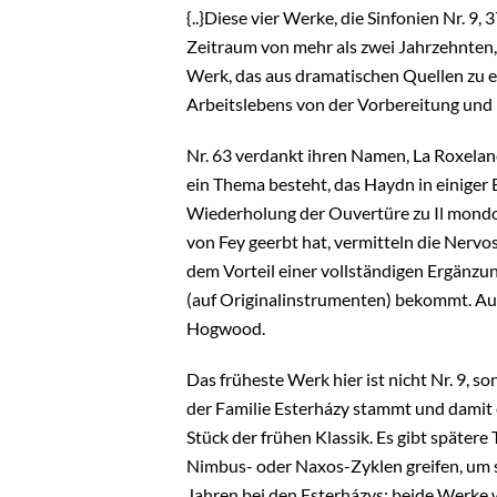
{..}Diese vier Werke, die Sinfonien Nr. 9,
Zeitraum von mehr als zwei Jahrzehnten
Werk, das aus dramatischen Quellen zu ei
Arbeitslebens von der Vorbereitung un
Nr. 63 verdankt ihren Namen, La Roxelane
ein Thema besteht, das Haydn in einiger 
Wiederholung der Ouvertüre zu Il mondo d
von Fey geerbt hat, vermitteln die Nervo
dem Vorteil einer vollständigen Ergänz
(auf Originalinstrumenten) bekommt. Auch
Hogwood.
Das früheste Werk hier ist nicht Nr. 9, s
der Familie Esterházy stammt und damit e
Stück der frühen Klassik. Es gibt späte
Nimbus- oder Naxos-Zyklen greifen, um s
Jahren bei den Esterházys; beide Werke w