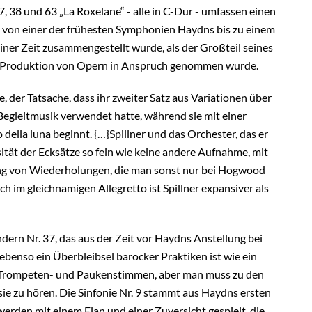
 37, 38 und 63 „La Roxelane“ - alle in C-Dur - umfassen einen
, von einer der frühesten Symphonien Haydns bis zu einem
ner Zeit zusammengestellt wurde, als der Großteil seines
d Produktion von Opern in Anspruch genommen wurde.
, der Tatsache, dass ihr zweiter Satz aus Variationen über
Begleitmusik verwendet hatte, während sie mit einer
ella luna beginnt. {…}Spillner und das Orchester, das er
sität der Ecksätze so fein wie keine andere Aufnahme, mit
ung von Wiederholungen, die man sonst nur bei Hogwood
 im gleichnamigen Allegretto ist Spillner expansiver als
ondern Nr. 37, das aus der Zeit vor Haydns Anstellung bei
benso ein Überbleibsel barocker Praktiken ist wie ein
re Trompeten- und Paukenstimmen, aber man muss zu den
ie zu hören. Die Sinfonie Nr. 9 stammt aus Haydns ersten
erden mit einem Elan und einer Zuversicht gespielt, die