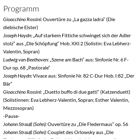
Programm
Gioacchino Rossini:
Ouvertüre zu „La gazza ladra“ (Die
diebische Elster)
Joseph Haydn:
„Auf starkem Fittiche schwinget sich der Adler
stolz“ aus „Die Schöpfung“ Hob. XXI:2 (Solistin: Eva Lebherz-
Valentin, Sopran)
Ludwig van Beethoven:
„Szene am Bach“ aus: Sinfonie Nr. 6 F-
Dur op. 68 „Pastorale“
Joseph Haydn:
Vivace aus: Sinfonie Nr. 82 C-Dur Hob. I:82 „Der
Bär“
Gioacchino Rossini:
„Duetto buffo di due gatti“ (Katzenduett)
(Solistinnen: Eva Lebherz-Valentin, Sopran; Esther Valentin,
Mezzosopran)
-Pause-
Johann Strauß (Sohn):
Ouvertüre zu „Die Fledermaus“ op. 56
Johann Strauß (Sohn):
Couplet des Orlowsky aus „Die