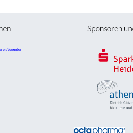
onen
Sponsoren un
erer/Spenden